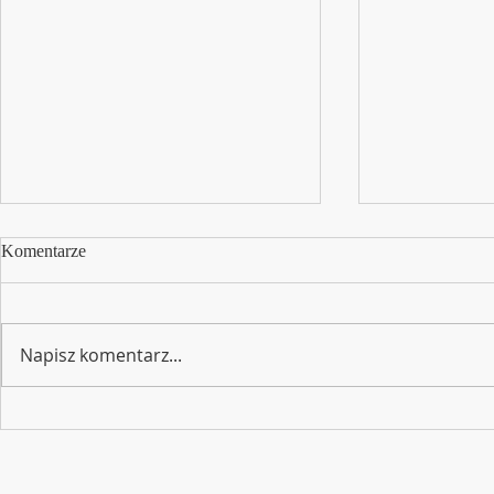
Komentarze
Napisz komentarz...
Bon dla nauc
Edukacja Polonijna – wsparcie
szkół polonijnych za granicą
Polish Saturday School is operated by Educational and Cultural Centre, Swi