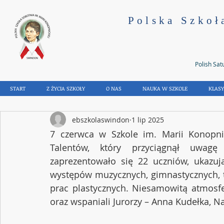
Polska Szkoł
Polish Sat
START
Z ŻYCIA SZKOŁY
O NAS
NAUKA W SZKOLE
KLAS
ebszkolaswindon
1 lip 2025
7 czerwca w Szkole im. Marii Konopni
Talentów, który przyciągnął uwagę 
zaprezentowało się 22 uczniów, ukazuj
występów muzycznych, gimnastycznych, ta
prac plastycznych. Niesamowitą atmosfe
oraz wspaniali Jurorzy – Anna Kudełka, Na