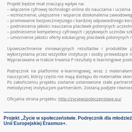
Projekt będzie miał znaczący wpływ na:
– włączenie cyfrowej technologii online do nauczania i uczenia
– wzmocnienie, ulepszenie i wsparcie doskonalenia zawodowego 
– promowanie bezpieczniejszego i bardziej odpowiedniego korzy
– podniesienia jakości nauczania placówek polonijnych uczestni
– podniesienie kompetencji cyfrowych i językowych uczniów szk
– umocnienie jakości oferty edukacyjnej placówek polonijnych
Upowszechnienie innowacyjnych rezultatów i produktów p
wykorzystania przez wszystkie instytucje i osoby prowadzące n
Wypracowane w trakcie trwania P rezultaty e-learningowe posł
Podręcznik na platformie e-learningowej, wraz z materiał
nauczycieli, którzy często nie mają dostępu do materiałów sko
Po zakończeniu projektu zostanie ustanowione stałe partner
metodycznej instytucjom partnerskim. Zostaną podjęte również
Oficjalna strona projektu:
http://zyciewspoleczenstwie.eu/
Projekt „Życie w społeczeństwie. Podręcznik dla młodzie
Unii Europejskiej Erasmus+.