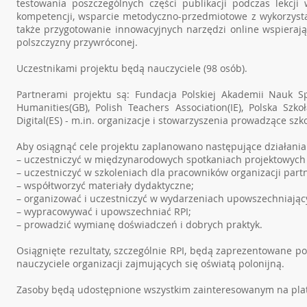
testowania poszczególnych części publikacji podczas lekcji
kompetencji, wsparcie metodyczno-przedmiotowe z wykorzysta
także przygotowanie innowacyjnych narzędzi online wspierają
polszczyzny przywróconej.
Uczestnikami projektu będą nauczyciele (98 osób).
Partnerami projektu są: Fundacja Polskiej Akademii Nauk S
Humanities(GB), Polish Teachers Association(IE), Polska Szk
Digital(ES) - m.in. organizacje i stowarzyszenia prowadzące szko
Aby osiągnąć cele projektu zaplanowano następujące działania
– uczestniczyć w międzynarodowych spotkaniach projektowych 
– uczestniczyć w szkoleniach dla pracowników organizacji partn
– współtworzyć materiały dydaktyczne;
– organizować i uczestniczyć w wydarzeniach upowszechniającyc
– wypracowywać i upowszechniać RPI;
– prowadzić wymianę doświadczeń i dobrych praktyk.
Osiągnięte rezultaty, szczególnie RPI, będą zaprezentowane p
nauczyciele organizacji zajmujących się oświatą polonijną.
Zasoby będą udostępnione wszystkim zainteresowanym na plat