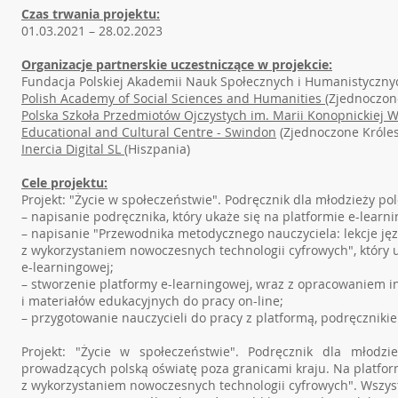
Czas trwania projektu:
01.03.2021 – 28.02.2023
Organizacje partnerskie uczestniczące w projekcie:
Fundacja Polskiej Akademii Nauk Społecznych i Humanistycznyc
Polish Academy of Social Sciences and Humanities
(Zjednoczon
Polska Szkoła Przedmiotów Ojczystych im. Marii Konopnickiej 
Educational and Cultural Centre - Swindon
(Zjednoczone Króle
Inercia Digital SL
(Hiszpania)
Cele projektu:
Projekt: "Życie w społeczeństwie". Podręcznik dla młodzieży polo
– napisanie podręcznika, który ukaże się na platformie e-learn
– napisanie "Przewodnika metodycznego nauczyciela: lekcje jęz
z wykorzystaniem nowoczesnych technologii cyfrowych", który u
e-learningowej;
– stworzenie platformy e-learningowej, wraz z opracowaniem 
i materiałów edukacyjnych do pracy on-line;
– przygotowanie nauczycieli do pracy z platformą, podręcznik
Projekt: "Życie w społeczeństwie". Podręcznik dla młodzi
prowadzących polską oświatę poza granicami kraju. Na platform
z wykorzystaniem nowoczesnych technologii cyfrowych". Wszys