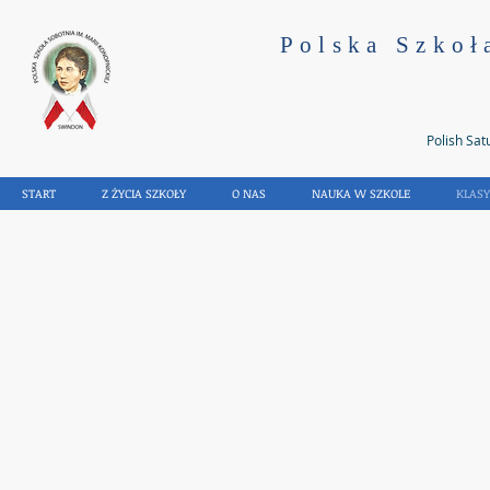
Polska Szkoł
Polish Sat
START
Z ŻYCIA SZKOŁY
O NAS
NAUKA W SZKOLE
KLAS